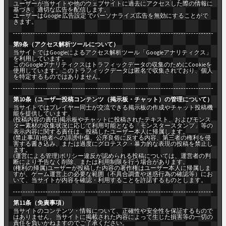
ユーザーが当サイトや他のウェブサイトに過去にアクセスした際の情報に
基づき、適切な広告を配信します。
ユーザーはGoogle 広告設定 でパーソナライズ広告を無効にすることがで
きます。
第9条（アクセス解析ツールについて）
当サイトではGoogleによるアクセス解析ツール「Googleアナリティクス」
を利用しています。
このGoogleアナリティクスはトラフィックデータの収集のためにCookieを
使用しています。このトラフィックデータは匿名で収集されており、個人
を特定するものではありません。
第10条（ユーザー投稿コンテンツ（掲示板・チャット）の管理について）
当サイトではプレイヤー同士が交流できる掲示板の作成やチャット投稿機
能を提供しています。
(投稿内容の責任)掲示板やチャットに投稿されたテキスト、およびモンス
ター素材の収集状況に応じて利用可能となる「モンスタースタンプ」等の
表示内容に関する責任は、投稿したユーザー本人に帰属します。
(禁止事項)他者への誹謗中傷、公序良俗に反する内容、第三者の権利を侵
害する書き込み、または過度にグロテスク・暴力的な表現の投稿を禁止し
ます。
(運営による管理)ポリシー違反が認められる投稿については、運営者の判
断により予告なく削除、または利用制限を行う場合があります。
(権利の帰属)ユーザーが投稿した内容の著作権はユーザー本人に帰属しま
すが、ゲーム運営上の必要な範囲（不具合調査や迷惑行為の確認等）にお
いて、当サイトが内容を確認・利用することを許諾するものとします。
第11条（免責事項）
当サイトのコンテンツ・情報について、正確性や安全性を保証するもので
はありません。当サイトに掲載された内容によって生じた損害等の一切の
責任を負いかねますのでご了承ください。