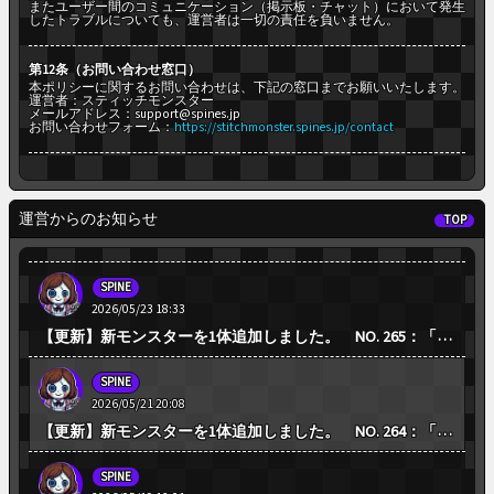
またユーザー間のコミュニケーション（掲示板・チャット）において発生
したトラブルについても、運営者は一切の責任を負いません。
第12条（お問い合わせ窓口）
本ポリシーに関するお問い合わせは、下記の窓口までお願いいたします。
運営者：スティッチモンスター
メールアドレス：support@spines.jp
お問い合わせフォーム：
https://stitchmonster.spines.jp/contact
運営からのお知らせ
TOP
SPINE
2026/05/23 18:33
【更新】新モンスターを1体追加しました。 NO. 265：「絵馬ねずみ」場所：組紐鳥居参道3段
SPINE
2026/05/21 20:08
【更新】新モンスターを1体追加しました。 NO. 264：「狐面の...」場所：組紐鳥居参道2段
SPINE