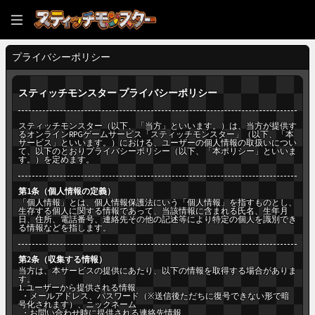
プライバシーポリシー
スティッチモンスター プライバシーポリシー
スティッチモンスター（以下、「当方」といいます。）は、当方が提供す
るオンラインRPGゲームサービス「スティッチモンスター」（以下、「本
サービス」といいます。）における、ユーザーの個人情報の取扱いについ
て、以下のとおりプライバシーポリシー（以下、「本ポリシー」といいま
す。）を定めます。
第1条（個人情報の定義）
「個人情報」とは、個人情報保護法にいう「個人情報」を指すものとし、
生存する個人に関する情報であって、当該情報に含まれる氏名、生年月
日、住所、電話番号、連絡先その他の記述等により特定の個人を識別でき
る情報などを指します。
第2条（収集する情報）
当方は、本サービスの提供にあたり、以下の情報を取得する場合がありま
す。
1. ユーザーから提供される情報
・メールアドレス、パスワード（※送信後ただちに復号できない形で暗
号化されます）、ニックネーム
・お問い合わせ時に提供される連絡先情報