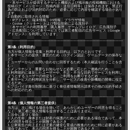
・本サービスが提供するチャット機能および掲示板の投稿機能における
投稿ログ（メッセージ・投稿内容・送信日時等）は保存されます。禁止行
為の防止および法的対応のため、必要に応じて内容を確認する場合があり
ます。
2. 自動的に取得される情報
・IPアドレス、端末情報、OS情報、ブラウザ情報
・Cookie（クッキー）および類似技術による識別子
・本サービスの利用履歴、購入履歴、ゲームプレイログ、広告識別子
・広告配信について本サービスでは第三者配信の広告サービス（Google
アドセンス）を利用しています。
第3条（利用目的）
当方が個人情報を収集・利用する目的は、以下のとおりです。
1. 本サービスの提供・運営のため（ログイン認証、ゲームデータの保存な
ど）
2. ユーザーからのお問い合わせに回答するため（本人確認を行うことを含
む）
3. メンテナンス、重要なお知らせなど必要に応じたご連絡のため
4. 利用規約に違反したユーザーや、不正・不当な目的でサービスを利用し
ようとするユーザーの特定をし、ご利用をお断りするため
5. 本サービスの利用状況を分析し、サービスの改善や新機能の開発に役立
てるため
6. プロバイダ責任制限法に基づく発信者情報開示請求その他の法的手続き
への対応のため
第4条（個人情報の第三者提供）
当方は、次に掲げる場合を除いて、あらかじめユーザーの同意を得ること
なく、第三者に個人情報を提供することはありません。
1. 法令に基づく場合
2. 人の生命、身体または財産の保護のために必要がある場合であって、本
人の同意を得ることが困難であるとき
3. 公衆衛生の向上または児童の健全な育成の推進のために特に必要がある
場合であって、本人の同意を得ることが困難であるとき