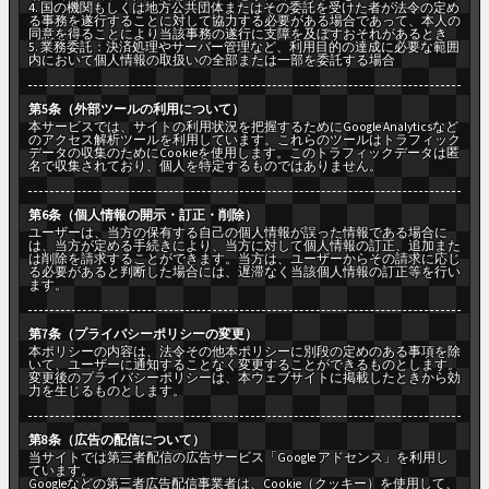
4. 国の機関もしくは地方公共団体またはその委託を受けた者が法令の定め
る事務を遂行することに対して協力する必要がある場合であって、本人の
同意を得ることにより当該事務の遂行に支障を及ぼすおそれがあるとき
5. 業務委託：決済処理やサーバー管理など、利用目的の達成に必要な範囲
内において個人情報の取扱いの全部または一部を委託する場合
第5条（外部ツールの利用について）
本サービスでは、サイトの利用状況を把握するためにGoogle Analyticsなど
のアクセス解析ツールを利用しています。これらのツールはトラフィック
データの収集のためにCookieを使用します。このトラフィックデータは匿
名で収集されており、個人を特定するものではありません。
第6条（個人情報の開示・訂正・削除）
ユーザーは、当方の保有する自己の個人情報が誤った情報である場合に
は、当方が定める手続きにより、当方に対して個人情報の訂正、追加また
は削除を請求することができます。当方は、ユーザーからその請求に応じ
る必要があると判断した場合には、遅滞なく当該個人情報の訂正等を行い
ます。
第7条（プライバシーポリシーの変更）
本ポリシーの内容は、法令その他本ポリシーに別段の定めのある事項を除
いて、ユーザーに通知することなく変更することができるものとします。
変更後のプライバシーポリシーは、本ウェブサイトに掲載したときから効
力を生じるものとします。
第8条（広告の配信について）
当サイトでは第三者配信の広告サービス「Google アドセンス」を利用し
ています。
Googleなどの第三者広告配信事業者は、Cookie（クッキー）を使用して、